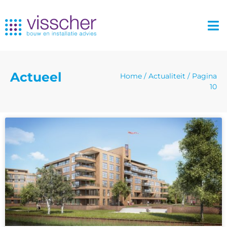
Actueel
Home
/
Actualiteit
/
Pagina
10