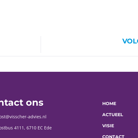
VOL
ntact ons
HOME
ACTUEEL
ost@visscher-advies.nl
VISIE
ostbus 4111, 6710 EC Ede
CONTACT