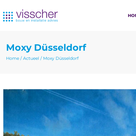
HO
Moxy Düsseldorf
Home
/
Actueel
/
Moxy Düsseldorf