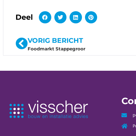
Deel
VORIG BERICHT
Foodmarkt Stappegroor
Co
p
P