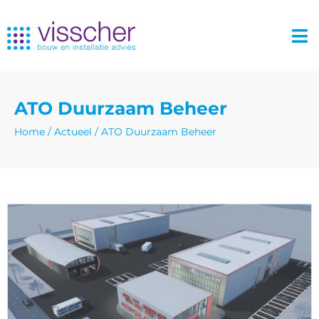
ATO Duurzaam Beheer
Home
/
Actueel
/
ATO Duurzaam Beheer